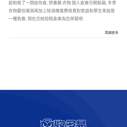
起和租了一間迷你倉, 把書籍.衣物.個人倉庫分開裝箱, 冬季
衣物最怕潮濕再加上除濕機電費很貴對家庭和學生來說是
一種負擔, 現在交給短租倉庫為您保管吧.
閱讀更多