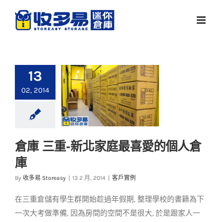
Skip
to
content
13
02, 2014
倉庫 三重-新北家庭最喜愛的個人倉
倉庫 三重-新北家庭最
庫
喜愛的個人倉庫
By
收多易 Storeasy
|
13 2 月, 2014
|
客戶實例
客戶實例
在三重倉儲有學生群開始趁過年假期, 整理學校的書籍為下
一次大考做準備, 因為房間的空間不是很大, 於是跟家人一