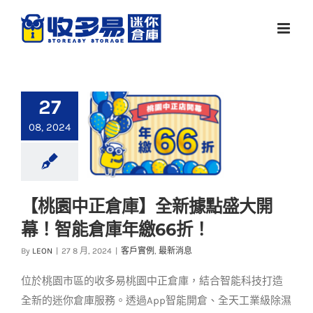
Skip
to
content
27
08, 2024
【桃園中正倉庫】全新據點盛大開
【桃園中正倉庫】全
幕！智能倉庫年繳66折！
新據點盛大開幕！智
能倉庫年繳66折！
By
LEON
|
27 8 月, 2024
|
客戶實例
,
最新消息
客戶實例
最新消息
位於桃園市區的收多易桃園中正倉庫，結合智能科技打造
全新的迷你倉庫服務。透過App智能開倉、全天工業級除濕