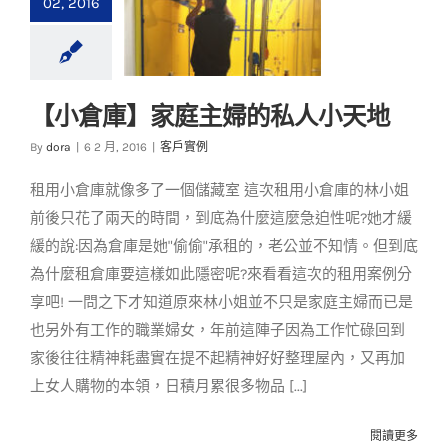
02, 2016
【小倉庫】家庭主婦的私人小天地
【小倉庫】家庭主婦
By
dora
|
6 2 月, 2016
|
客戶實例
的私人小天地
租用小倉庫就像多了一個儲藏室 這次租用小倉庫的林小姐
客戶實例
前後只花了兩天的時間，到底為什麼這麼急迫性呢?她才緩
緩的說:因為倉庫是她"偷偷"承租的，老公並不知情。但到底
為什麼租倉庫要這樣如此隱密呢?來看看這次的租用案例分
享吧! 一問之下才知道原來林小姐並不只是家庭主婦而已是
也另外有工作的職業婦女，年前這陣子因為工作忙碌回到
家後往往精神耗盡實在提不起精神好好整理屋內，又再加
上女人購物的本領，日積月累很多物品 [...]
閱讀更多