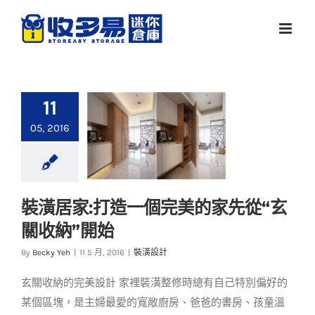
Skip
to
content
11
05, 2016
裝潢居家:打造一個完美的家先從“玄
裝潢居家:打造一個完
關收納”開始
美的家先從“玄關收
納”開始
By
Becky Yeh
|
11 5 月, 2016
|
裝潢設計
裝潢設計
玄關收納的完美設計 家裡裝潢整修時總有自己特別偏好的
某個區塊，是主婦最愛的寬敞廚房、爸爸的書房、孩童溫