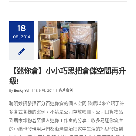
18
09, 2014
【迷你倉】小小巧思把倉儲空間再升
【迷你倉】小小巧思
級!
把倉儲空間再升級!
By
Becky Yeh
|
18 9 月, 2014
|
客戶實例
客戶實例
聰明妙招發揮百分百迷你倉的個人空間 陸續以來介紹了許
多各式各樣的案例，不論是公司存放帳冊、公司囤貨物品
到居家雜物甚至個人迷你工作室的分享，收多易迷你倉庫
的小編也發現用戶們都漸漸開始把家中生活的巧思發揮到