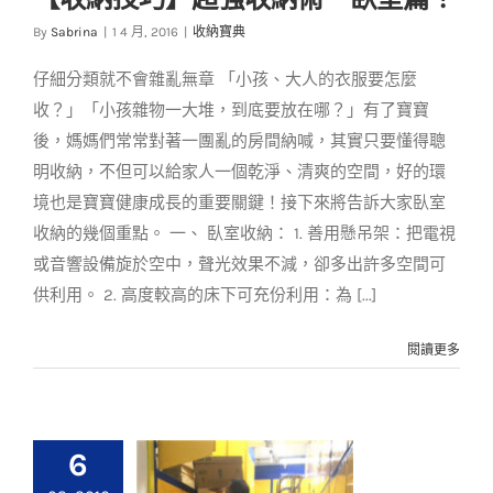
【收納技巧】超強收
By
Sabrina
|
1 4 月, 2016
|
收納寶典
納術－臥室篇！
仔細分類就不會雜亂無章 「小孩、大人的衣服要怎麼
收納寶典
收？」「小孩雜物一大堆，到底要放在哪？」有了寶寶
後，媽媽們常常對著一團亂的房間納喊，其實只要懂得聰
明收納，不但可以給家人一個乾淨、清爽的空間，好的環
境也是寶寶健康成長的重要關鍵！接下來將告訴大家臥室
收納的幾個重點。 一、 臥室收納： 1. 善用懸吊架：把電視
或音響設備旋於空中，聲光效果不減，卻多出許多空間可
供利用。 2. 高度較高的床下可充份利用：為 [...]
閱讀更多
6