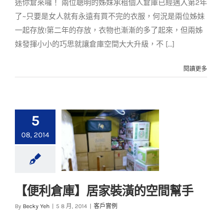
迷你倉來囉！ 兩位聰明的姊妹承租個人倉庫已經邁入第2年
了~只要是女人就有永遠有買不完的衣服，何況是兩位姊妹
一起存放!第二年的存放，衣物也漸漸的多了起來，但兩姊
妹發揮小小的巧思就讓倉庫空間大大升級，不 [...]
閱讀更多
5
08, 2014
【便利倉庫】居家裝潢的空間幫手
【便利倉庫】居家裝
By
Becky Yeh
|
5 8 月, 2014
|
客戶實例
潢的空間幫手