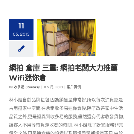
11
05, 2013
網拍 倉庫 三重: 網拍老闆大力推薦
網拍 倉庫 三重: 網拍
Wifi迷你倉
老闆大力推薦Wifi迷
你倉
By
收多易 Storeasy
|
11 5 月, 2013
|
客戶實例
客戶實例
林小姐自創品牌包包,因為銷售量非常好,所以每次進貨總是
占用道家中空間,在承租收多易迷你倉後,除了改善家中生活
品質之外,更是訝異到收多易的服務,盡然還有代客收發貨物,
讓客人不用等待貨運收發的時間. 林小姐除了訝異服務非常
健全之外,更是連倉庫的設備以及環境整潔都讚賞不已,由於