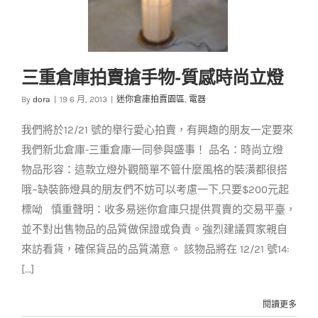
三重倉庫拍賣搶手物-質感時尚立燈
By
dora
|
19 6 月, 2013
|
迷你倉庫拍賣園區
,
電器
我們將於12/21 號的舉行愛心拍賣，有興趣的朋友一定要來
我們新北倉庫-三重倉庫一同參與盛事！ 品名：時尚立燈
物品形容：這款立燈外觀簡單不管什麼風格的裝潢都很搭
三重倉庫拍賣搶手物-
哦~缺裝飾燈具的朋友們不妨可以考慮一下,只要$200元起
質感時尚立燈
標呦 慎重聲明：收多易迷你倉庫只提供買賣的交易平臺，
迷你倉庫拍賣園區
電器
並不對出售物品的品質做保證或負責。強烈建議買家親自
來訪看貨，確保貨品的品質滿意。 該物品將在 12/21 號14:
[...]
閱讀更多