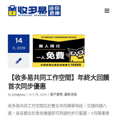
Skip
to
content
14
11, 2019
【收多易共同工作空間】年終大回饋
【收多易共同工作空
首次同步優惠
間】年終大回饋 首次
同步優惠
By
sindyhsu
|
14 11 月, 2019
|
客戶實例
,
最新消息
客戶實例
最新消息
收多易共同工作空間位於雙北市的精華地段，交通四通八
達，各店都位於乘坐捷運即可到達的步行範圍，11月隆重推