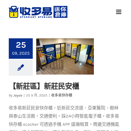
Skip
to
content
25
09, 2025
【新莊區】新莊民安櫃
【新莊區】新莊民安
By
Joyce
|
25 9 月, 2025
|
收多易快存櫃
櫃
收多易新莊民安快存櫃，近新莊交流道、亞東醫院、樹林
收多易快存櫃
與泰山生活圈，交通便利。採24小時智能電子櫃，收多易
快存櫃 eLocker 可透過手機 APP 遠端租賃。周邊交通機能