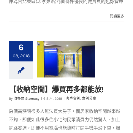
庫為台北東區(忠孝東路)商圈條件優良的藏寶貝的迷你倉庫
閱讀更多
6
08, 2018
【收納空間】爆買再多都能放!
【收納空間】爆買再
By
收多易 Storeasy
|
6 8 月, 2018
|
客戶實例
,
案例分享
多都能放!
房價高漲讓很多人無法買大房子，而居家收納空間越來越
客戶實例
案例分享
不夠，即便如此很多住小宅的民眾消費力仍然驚人，加上
網路發達，即便不用電腦也能隨時打開手機手滑下單，爆