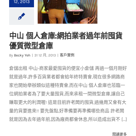
12, 2013
中山 個人倉庫:網拍業者過年前囤貨
中山 個人倉庫:網拍業
優質微型倉庫
者過年前囤貨優質微
型倉庫
By
Becky Yeh
|
31 12 月, 2013
|
客戶實例
客戶實例
倉儲出租 中山-商家最愛囤貨的便宜小倉儲 再過一個月剛好
就是過年,許多百貨業者都會給年終特賣會,現在很多網路商
家也開始舉辦類似這種特賣會,而在中山 個人倉庫也蒞臨一
位網拍業者為了要大量囤貨,而來承租一間微型倉庫,讓自己
賺取更大的利潤喔! 這是目前許老闆的囤貨,過幾周又會有大
量的貨要進來!! 要先盤點,好準備要再準備哪些商品 許老闆
就是因為去年過年前,因為廠商都會休息,所以造成出貨不 [...]
閱讀更多