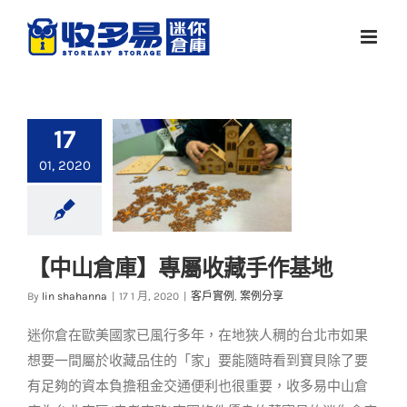
Skip
to
content
17
01, 2020
【中山倉庫】專屬收藏手作基地
【中山倉庫】專屬收
By
lin shahanna
|
17 1 月, 2020
|
客戶實例
,
案例分享
藏手作基地
迷你倉在歐美國家已風行多年，在地狹人稠的台北市如果
客戶實例
案例分享
想要一間屬於收藏品住的「家」要能隨時看到寶貝除了要
有足夠的資本負擔租金交通便利也很重要，收多易中山倉