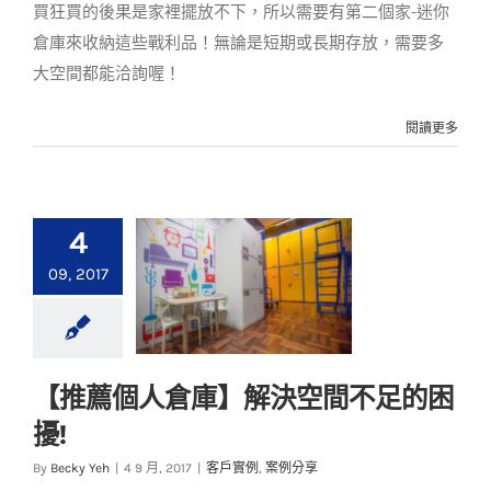
買狂買的後果是家裡擺放不下，所以需要有第二個家-迷你
倉庫來收納這些戰利品！無論是短期或長期存放，需要多
大空間都能洽詢喔！
閱讀更多
4
09, 2017
【推薦個人倉庫】解決空間不足的困
【推薦個人倉庫】解
擾!
決空間不足的困擾!
By
Becky Yeh
|
4 9 月, 2017
|
客戶實例
,
案例分享
客戶實例
案例分享