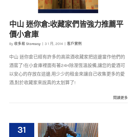
中山 迷你倉:收藏家們皆強力推薦平
價小倉庫
中山 迷你倉:收藏家們
By
收多易 Storeasy
|
3 1 月, 2014
|
客戶實例
皆強力推薦平價小倉
庫
中山 迷你倉已經有許多的高粱酒收藏家把這邊當作他們的
客戶實例
酒窖了!在小倉庫裡面有著24H除溼恆溫設備,讓您的愛酒可
以安心的存放在這邊.用少少的租金來讓自己收集更多的愛
酒,對於收藏家來說真的太划算了!
閱讀更多
31