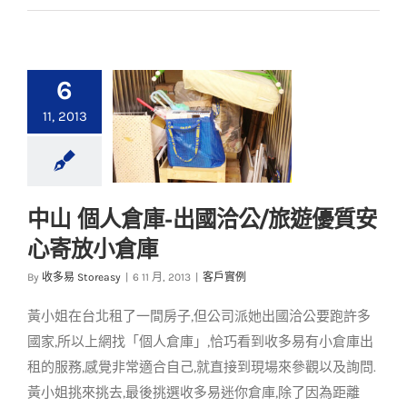
6
11, 2013
中山 個人倉庫-出國洽公/旅遊優質安
中山 個人倉庫-出國洽
心寄放小倉庫
公/旅遊優質安心寄放
小倉庫
By
收多易 Storeasy
|
6 11 月, 2013
|
客戶實例
客戶實例
黃小姐在台北租了一間房子,但公司派她出國洽公要跑許多
國家,所以上網找「個人倉庫」,恰巧看到收多易有小倉庫出
租的服務,感覺非常適合自己,就直接到現場來參觀以及詢問.
黃小姐挑來挑去,最後挑選收多易迷你倉庫,除了因為距離