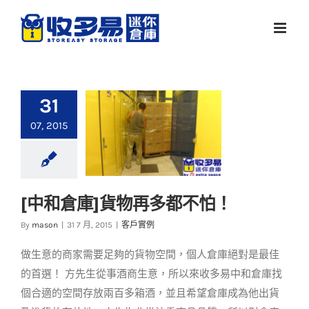
Skip
to
content
31
07, 2015
[中和倉庫]貨物再多都不怕！
[中和倉庫]貨物再多都
By
mason
|
31 7 月, 2015
|
客戶實例
不怕！
做生意的商家需要足夠的貨物空間，個人倉庫絕對是最佳
客戶實例
的首選！ 方先生從事酒商生意，所以來收多易中和倉庫找
個合適的空間存放兩百多箱酒，並且希望倉庫成為他出貨