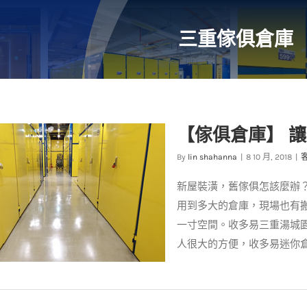
三重傢俱倉庫
【傢俱倉庫】 
By
lin shahanna
|
8 10 月, 2018
|
新屋裝潢，舊傢俱怎該麼辦？
用到多大的倉庫，現場也有
一寸空間。收多易三重湯城
人很大的方便，收多易迷你