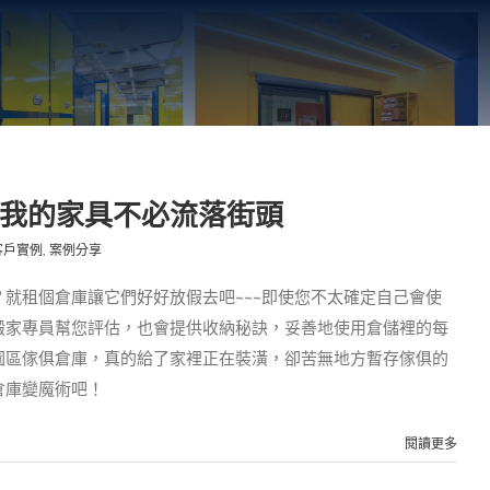
讓我的家具不必流落街頭
客戶實例
,
案例分享
就租個倉庫讓它們好好放假去吧~~~即使您不太確定自己會使
搬家專員幫您評估，也會提供收納秘訣，妥善地使用倉儲裡的每
園區傢俱倉庫，真的給了家裡正在裝潢，卻苦無地方暫存傢俱的
倉庫變魔術吧！
閱讀更多