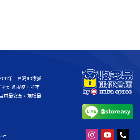
倉庫】 讓我的家具不必流落街
頭
客戶實例
案例分享
011年，台灣60家據
子迷你倉服務，並率
目前最安全，規模最
.tw