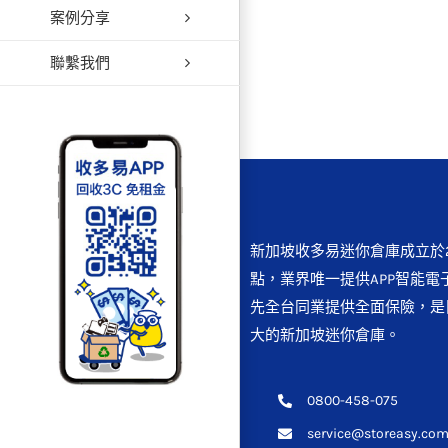
案例分享
【傢俱
聯繫我們
新加坡收多易迷你倉庫成立於2
點，業界唯一提供APP智能電
先全台同業提供全面保險，是
大的新加坡迷你倉庫。
0800-458-075
service@storeasy.com