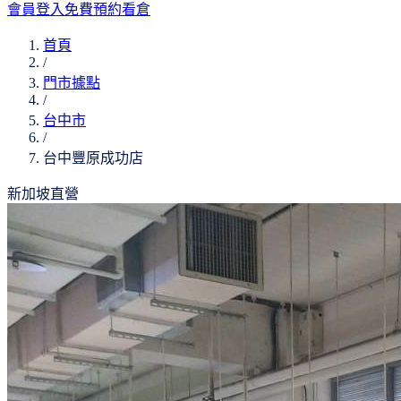
會員登入
免費預約看倉
首頁
/
門市據點
/
台中市
/
台中豐原成功店
新加坡直營