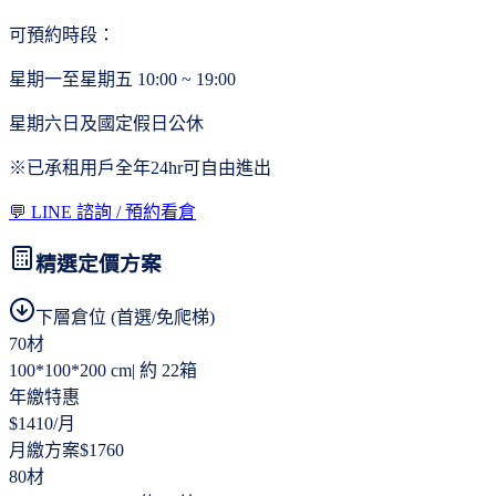
可預約時段：
星期一至星期五 10:00 ~ 19:00
星期六日及國定假日公休
※已承租用戶全年24hr可自由進出
💬 LINE 諮詢 / 預約看倉
精選定價方案
下層倉位 (首選/免爬梯)
70材
100*100*200 cm
|
約 22箱
年繳特惠
$
1410
/月
月繳方案
$
1760
80材