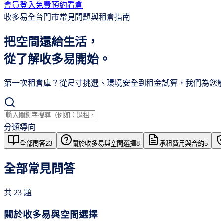
會員登入
免費預約看倉
收多易全台門市常見問題與租倉指南
把空間還給生活，
從了解
收多易
開始。
第一次租倉庫？從尺寸挑選、環境安全到租金試算，我們為您
分類導向
全部問答
23
關於收多易與空間選擇
8
承租費用與合約
5
全部常見問答
共
23
題
關於收多易與空間選擇