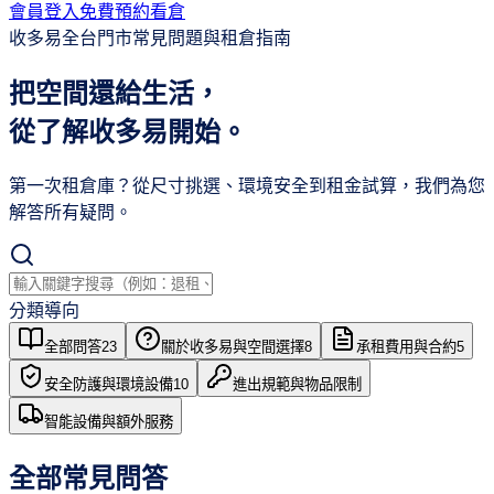
會員登入
免費預約看倉
收多易全台門市常見問題與租倉指南
把空間還給生活，
從了解
收多易
開始。
第一次租倉庫？從尺寸挑選、環境安全到租金試算，我們為您
解答所有疑問。
分類導向
全部問答
23
關於收多易與空間選擇
8
承租費用與合約
5
安全防護與環境設備
10
進出規範與物品限制
智能設備與額外服務
全部常見問答