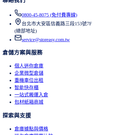
聯絡我們
0800-45-8075 (免付費專線)
台北市大安區信義路三段153號7F
(總部地址)
service@storeasy.com.tw
倉儲方案與服務
個人迷你倉庫
企業微型倉儲
重機車位出租
智能快存櫃
一站式搬運入倉
包材紙箱商城
探索與支援
倉庫據點與價格