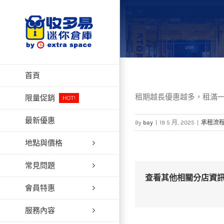
Skip
to
content
首頁
租期越長優惠越多，租滿一
限量促銷
HOT!
最新優惠
By
bay
|
19 5 月, 2025
|
承租流
地點與價格
常見問題
查看其他相關分店資
會員特惠
服務內容