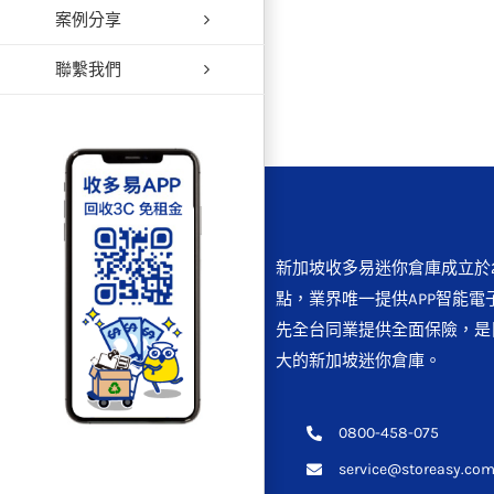
案例分享
聯繫我們
新加坡收多易迷你倉庫成立於2
點，業界唯一提供APP智能電
先全台同業提供全面保險，是
大的新加坡迷你倉庫。
0800-458-075
service@storeasy.com