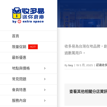
Skip
to
content
首頁
收多易為台灣在地品牌，創立於
限量促銷
HOT!
過數萬用戶。
最新優惠
By
bay
|
19 5 月, 2025
|
認識收多
地點與價格
常見問題
會員特惠
查看其他相關分店資
服務內容