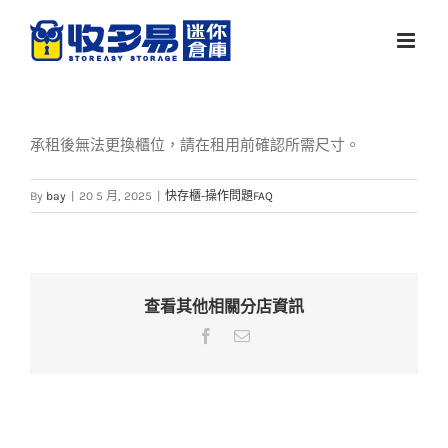
Skip
to
content
承租後無法更換櫃位，請在租用前確認所需尺寸。
By
bay
|
20 5 月, 2025
|
快存櫃-操作問題FAQ
查看其他相關分店資訊
Facebook
Email: