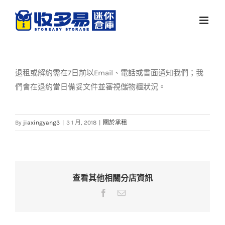
Skip
to
content
退租或解約需在7日前以Email、電話或書面通知我們；我
們會在退約當日備妥文件並審視儲物櫃狀況。
By
jiaxingyang3
|
3 1 月, 2018
|
關於承租
查看其他相關分店資訊
Facebook
Email: