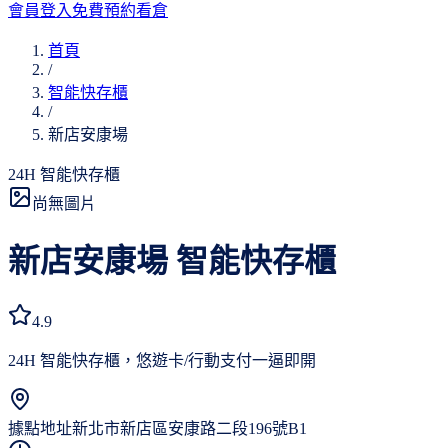
會員登入
免費預約看倉
首頁
/
智能快存櫃
/
新店安康場
24H 智能快存櫃
尚無圖片
新店安康場
智能快存櫃
4.9
24H 智能快存櫃，悠遊卡/行動支付一逼即開
據點地址
新北市新店區安康路二段196號B1