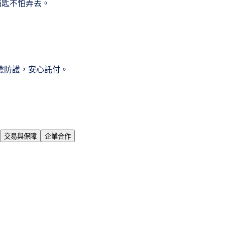
帶鑰匙不怕弄丟。
險防護，安心託付。
交易與保障
企業合作