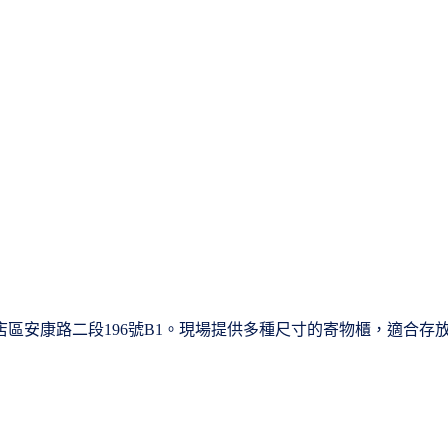
市新店區安康路二段196號B1。現場提供多種尺寸的寄物櫃，適