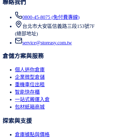
聯絡我們
0800-45-8075 (免付費專線)
台北市大安區信義路三段153號7F
(總部地址)
service@storeasy.com.tw
倉儲方案與服務
個人迷你倉庫
企業微型倉儲
重機車位出租
智能快存櫃
一站式搬運入倉
包材紙箱商城
探索與支援
倉庫據點與價格