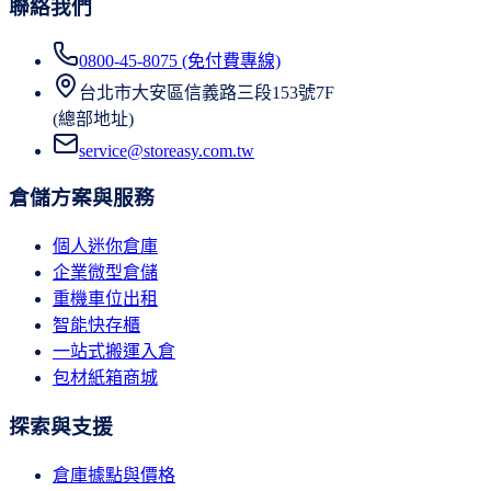
聯絡我們
0800-45-8075 (免付費專線)
台北市大安區信義路三段153號7F
(總部地址)
service@storeasy.com.tw
倉儲方案與服務
個人迷你倉庫
企業微型倉儲
重機車位出租
智能快存櫃
一站式搬運入倉
包材紙箱商城
探索與支援
倉庫據點與價格