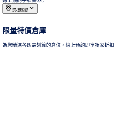
線上預約手續費
0元
選擇區域
所有區域
20
限量特價倉庫
新北市
3
桃園市
4
為您精選各區最划算的倉位，線上預約即享獨家折扣
新竹市
4
台中市
2
台南市
4
季繳8折
高雄市
3