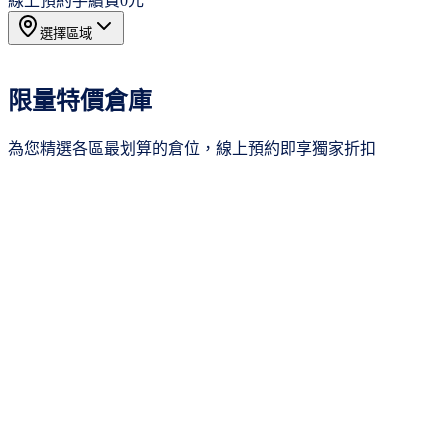
線上預約手續費
0元
選擇區域
所有區域
20
限量特價倉庫
新北市
3
桃園市
4
為您精選各區最划算的倉位，線上預約即享獨家折扣
新竹市
4
台中市
2
台南市
4
季繳8折
高雄市
3