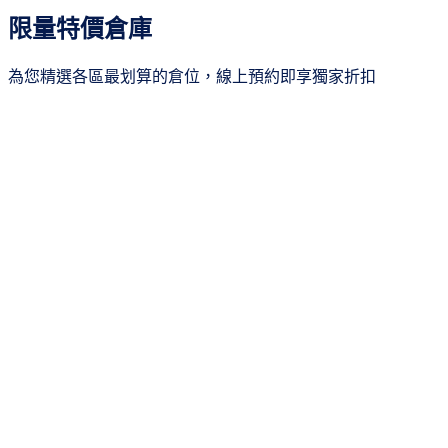
所有區域
20
限量特價倉庫
新北市
3
桃園市
4
為您精選各區最划算的倉位，線上預約即享獨家折扣
新竹市
4
台中市
2
台南市
4
季繳8折
高雄市
3