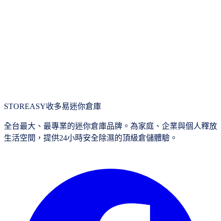
高雄復興335材免爬梯下層倉庫 微型倉庫 (KD636)
高雄迷你倉庫短租首選收多易高雄倉庫各據點皆有專業的全年
24hr除濕及恆溫設備,適合短租倉庫寄存,適合長期存放換季衣
物,不論是公司存貨或是搬家裝潢,高雄復興迷你倉專人管理,讓
您的物品擺放在這裡一整年都不用擔心,最棒的迷你倉儲推薦
給您,家具暫存換季衣物存放,也歡迎公司戶現場參觀
$
4,980
/
月
$
6,230
20% Off
STOREASY
收多易迷你倉庫
全台最大、最專業的迷你倉庫品牌。為家庭、企業與個人釋放
生活空間，提供24小時安全除濕的頂級倉儲體驗。