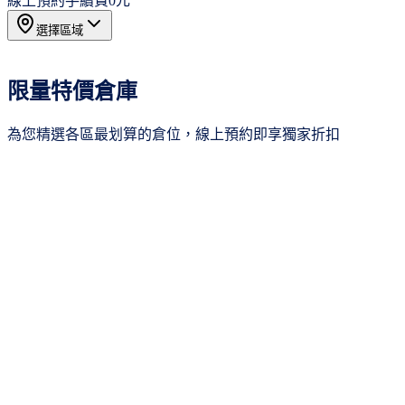
線上預約手續費
0元
選擇區域
所有區域
16
限量特價倉庫
台北市
3
新北市
1
為您精選各區最划算的倉位，線上預約即享獨家折扣
桃園市
3
新竹市
3
台中市
2
年繳75折
台南市
1
高雄市
2
其他
1