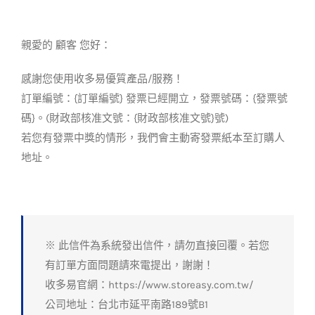
Skip
to
親愛的 顧客 您好：
content
感謝您使用收多易優質產品/服務！
訂單編號：{訂單編號} 發票已經開立，發票號碼：{發票號
碼}。(財政部核准文號：{財政部核准文號}號)
若您有發票中獎的情形，我們會主動寄發票紙本至訂購人
地址。
※ 此信件為系統發出信件，請勿直接回覆。若您
有訂單方面問題請來電提出，謝謝！
收多易官網：https://www.storeasy.com.tw/
公司地址：台北市延平南路189號B1