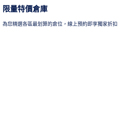
所有區域
20
限量特價倉庫
新北市
3
桃園市
4
為您精選各區最划算的倉位，線上預約即享獨家折扣
新竹市
4
台中市
2
台南市
4
季繳8折
高雄市
3